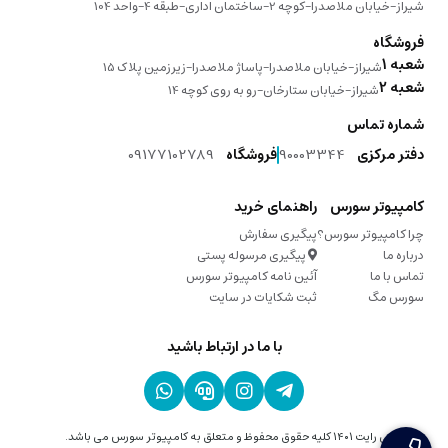
شیراز-خیابان ملاصدرا-کوچه 2-ساختمان اداری-طبقه 4-واحد 104
فروشگاه
شعبه 1
شیراز-خیابان ملاصدرا-پاساژ ملاصدرا-زیرزمین پلاک 15
شعبه 2
شیراز-خیابان ستارخان-رو به روی کوچه 14
شماره تماس
دفتر مرکزی
90003344
فروشگاه
09177102789
کامپیوتر سورس
راهنمای خرید
چرا کامپیوتر سورس؟
پیگیری سفارش
درباره ما
پیگیری مرسوله پستی
تماس با ما
آئین نامه کامپیوتر سورس
سورس مگ
ثبت شکایات در سایت
با ما در ارتباط باشید
کپی رایت ۱۴۰۱ کلیه حقوق محفوظ و متعلق به کامپیوتر سورس می باشد.