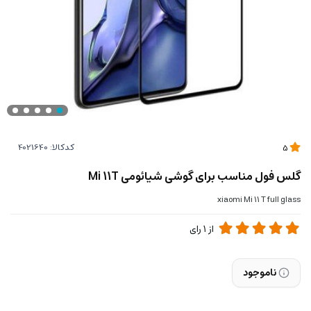
کدکالا:
5
گلس فول مناسب برای گوشی شیائومی Mi 11T
xiaomi Mi 11 T full glass
از
1
رای
ناموجود