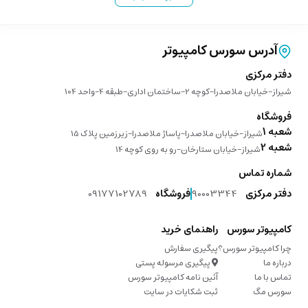
آدرس سورس کامپیوتر
دفتر مرکزی
شیراز-خیابان ملاصدرا-کوچه 2-ساختمان اداری-طبقه 4-واحد 104
فروشگاه
شعبه 1
شیراز-خیابان ملاصدرا-پاساژ ملاصدرا-زیرزمین پلاک 15
شعبه 2
شیراز-خیابان ستارخان-رو به روی کوچه 14
شماره تماس
دفتر مرکزی
90003344
فروشگاه
09177102789
کامپیوتر سورس
راهنمای خرید
چرا کامپیوتر سورس؟
پیگیری سفارش
درباره ما
پیگیری مرسوله پستی
تماس با ما
آئین نامه کامپیوتر سورس
سورس مگ
ثبت شکایات در سایت