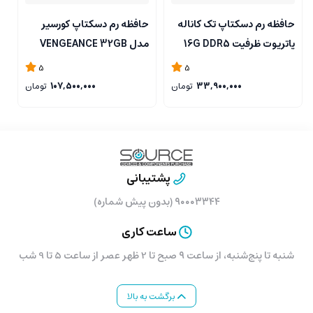
حافظه رم دسکتاپ تک کاناله
حافظه رم دسکتاپ کورسیر
ح
پاتریوت ظرفیت 16G DDR5
مدل VENGEANCE 32GB
8
4800 مگاهرتز CL40 مدل
DDR5 5200MHz CL40
z
5
5
Signature Line
33,900,000
تومان
107,500,000
تومان
پشتیبانی
۹۰۰۰۳۳۴۴ (بدون پیش شماره)
ساعت کاری
شنبه تا پنج‌شنبه، از ساعت ۹ صبح تا 2 ظهر عصر از ساعت 5 تا 9 شب
برگشت به بالا