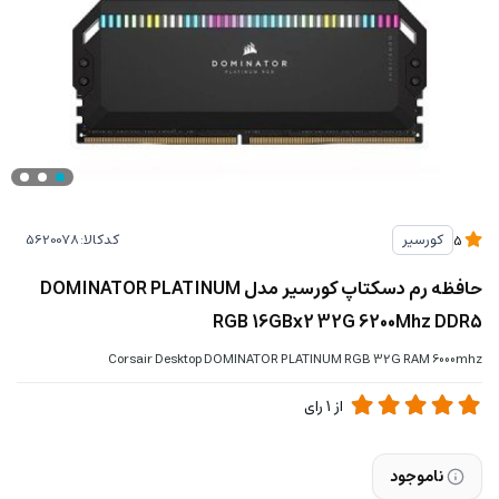
کدکالا:
کورسیر
5
حافظه رم دسکتاپ کورسیر مدل DOMINATOR PLATINUM
RGB 16GBx2 32G 6200Mhz DDR5
Corsair Desktop DOMINATOR PLATINUM RGB 32G RAM 6000mhz
از
1
رای
ناموجود