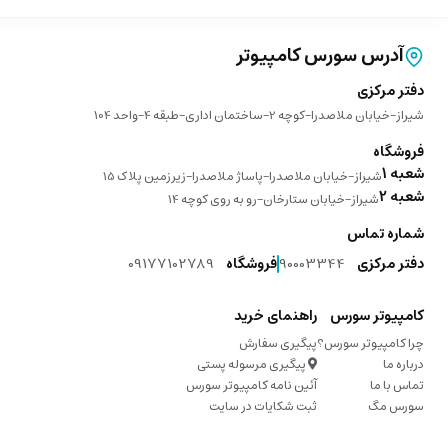
آدرس سورس کامپیوتر
دفتر مرکزی
شیراز-خیابان ملاصدرا-کوچه 2-ساختمان اداری-طبقه 4-واحد 104
فروشگاه
شعبه 1
شیراز-خیابان ملاصدرا-پاساژ ملاصدرا-زیرزمین پلاک 15
شعبه 2
شیراز-خیابان ستارخان-رو به روی کوچه 14
شماره تماس
دفتر مرکزی
90003344
فروشگاه
09177102789
کامپیوتر سورس
راهنمای خرید
چرا کامپیوتر سورس؟
پیگیری سفارش
درباره ما
پیگیری مرسوله پستی
تماس با ما
آئین نامه کامپیوتر سورس
سورس مگ
ثبت شکایات در سایت