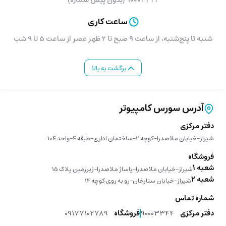
۹۰۰۰۳۳۴۴ (بدون پیش شماره)
ساعت کاری
شنبه تا پنج‌شنبه، از ساعت ۹ صبح تا 2 ظهر عصر از ساعت 5 تا 9 شب
برگشت به بالا
آدرس سورس کامپیوتر
دفتر مرکزی
شیراز-خیابان ملاصدرا-کوچه 2-ساختمان اداری-طبقه 4-واحد 104
فروشگاه
شعبه 1
شیراز-خیابان ملاصدرا-پاساژ ملاصدرا-زیرزمین پلاک 15
شعبه 2
شیراز-خیابان ستارخان-رو به روی کوچه 14
شماره تماس
دفتر مرکزی
90003344
فروشگاه
09177102789