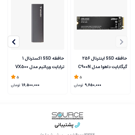
حافظه SSD اینترنال 256
حافظه SSD اکسترنال 1
گیگابایت داهوا مدل C900N
ترابایت ورباتیم مدل VX500
گ
M.2 2280
5
5
9,650,000
تومان
16,500,000
تومان
پشتیبانی