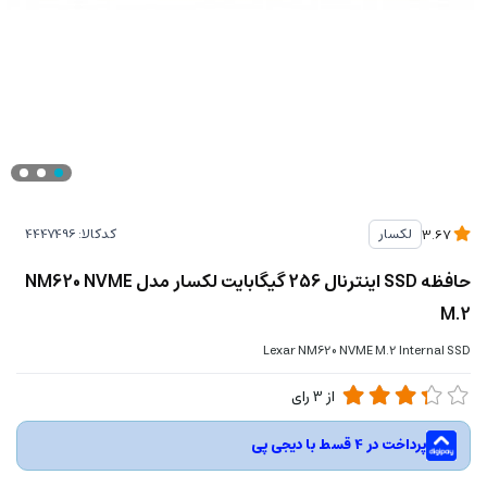
کدکالا:
لکسار
3.67
حافظه SSD اینترنال 256 گیگابایت لکسار مدل NM620 NVME
M.2
Lexar NM620 NVME M.2 Internal SSD
از
3
رای
پرداخت در 4 قسط با دیجی پی