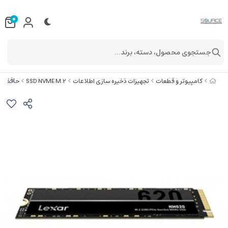
0
جستجوی محصول، دسته، برند...
حافظه SSD اینترنال 256 گیگابایت لکسار مدل NM620 NVME M.2
کامپیوتر و قطعات
تجهیزات ذخیره سازی اطلاعات
SSD NVME M.2