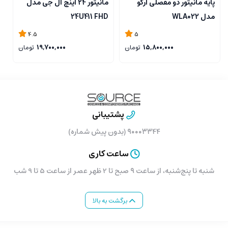
پایه مانیتور دو مفصلی ارگو
مانیتور 24 اینچ ال جی مدل
مدل WLA022
24U411 FHD
خ
U
4.5
5
15,800,000
تومان
19,700,000
تومان
پشتیبانی
۹۰۰۰۳۳۴۴ (بدون پیش شماره)
ساعت کاری
شنبه تا پنج‌شنبه، از ساعت ۹ صبح تا 2 ظهر عصر از ساعت 5 تا 9 شب
برگشت به بالا