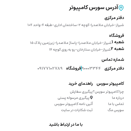
آدرس سورس کامپیوتر
دفتر مرکزی
شیراز-خیابان ملاصدرا-کوچه 2-ساختمان اداری-طبقه 4-واحد 104
فروشگاه
شعبه 1
شیراز-خیابان ملاصدرا-پاساژ ملاصدرا-زیرزمین پلاک 15
شعبه 2
شیراز-خیابان ستارخان-رو به روی کوچه 14
شماره تماس
دفتر مرکزی
90003344
فروشگاه
09177102789
کامپیوتر سورس
راهنمای خرید
چرا کامپیوتر سورس؟
پیگیری سفارش
درباره ما
پیگیری مرسوله پستی
تماس با ما
آئین نامه کامپیوتر سورس
سورس مگ
ثبت شکایات در سایت
با ما در ارتباط باشید