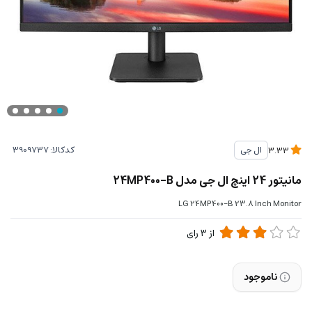
کدکالا:
ال جی
3.33
مانیتور 24 اینچ ال جی مدل 24MP400-B
LG 24MP400-B 23.8 Inch Monitor
از
3
رای
ناموجود