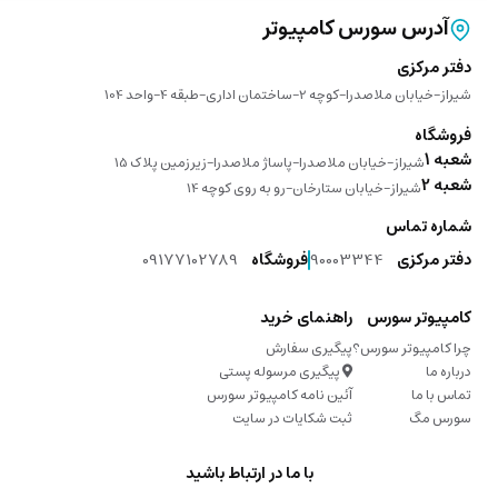
آدرس سورس کامپیوتر
دفتر مرکزی
شیراز-خیابان ملاصدرا-کوچه 2-ساختمان اداری-طبقه 4-واحد 104
فروشگاه
شعبه 1
شیراز-خیابان ملاصدرا-پاساژ ملاصدرا-زیرزمین پلاک 15
شعبه 2
شیراز-خیابان ستارخان-رو به روی کوچه 14
شماره تماس
دفتر مرکزی
90003344
فروشگاه
09177102789
کامپیوتر سورس
راهنمای خرید
چرا کامپیوتر سورس؟
پیگیری سفارش
درباره ما
پیگیری مرسوله پستی
تماس با ما
آئین نامه کامپیوتر سورس
سورس مگ
ثبت شکایات در سایت
با ما در ارتباط باشید