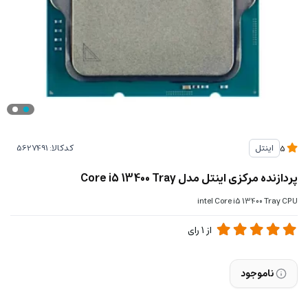
کدکالا:
اینتل
5
پردازنده مرکزی اینتل مدل Core i5 13400 Tray
intel Core i5 13400 Tray CPU
از
1
رای
ناموجود