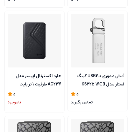
فلش مموری USB2.0 کینگ
هارد اکسترنال اپیسر مدل
استار مدل KS225 16GB
AC236 ظرفیت 1 ترابایت
5
5
تماس بگیرید
ناموجود