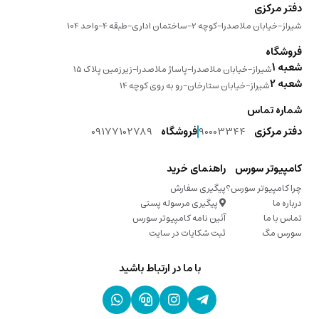
دفتر مرکزی
شیراز-خیابان ملاصدرا-کوچه 2-ساختمان اداری-طبقه 4-واحد 104
فروشگاه
شعبه 1
شیراز-خیابان ملاصدرا-پاساژ ملاصدرا-زیرزمین پلاک 15
شعبه 2
شیراز-خیابان ستارخان-رو به روی کوچه 14
شماره تماس
دفتر مرکزی
90003344
فروشگاه
09177102789
کامپیوتر سورس
راهنمای خرید
چرا کامپیوتر سورس؟
پیگیری سفارش
درباره ما
پیگیری مرسوله پستی
تماس با ما
آئین نامه کامپیوتر سورس
سورس مگ
ثبت شکایات در سایت
با ما در ارتباط باشید