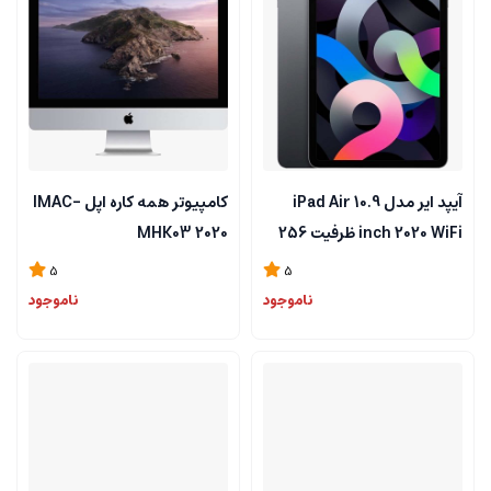
آیپد ایر مدل iPad Air 10.9
کامپیوتر همه کاره اپل IMAC-
inch 2020 WiFi ظرفیت 256
MHK03 2020
گیگابایت
5
5
ناموجود
ناموجود