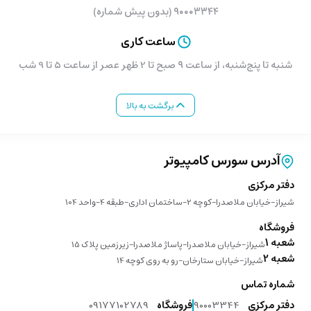
۹۰۰۰۳۳۴۴ (بدون پیش شماره)
ساعت کاری
شنبه تا پنج‌شنبه، از ساعت ۹ صبح تا 2 ظهر عصر از ساعت 5 تا 9 شب
برگشت به بالا
آدرس سورس کامپیوتر
دفتر مرکزی
شیراز-خیابان ملاصدرا-کوچه 2-ساختمان اداری-طبقه 4-واحد 104
فروشگاه
شعبه 1
شیراز-خیابان ملاصدرا-پاساژ ملاصدرا-زیرزمین پلاک 15
شعبه 2
شیراز-خیابان ستارخان-رو به روی کوچه 14
شماره تماس
دفتر مرکزی
90003344
فروشگاه
09177102789