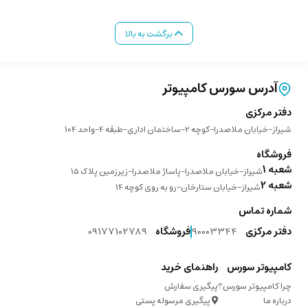
برگشت به بالا
آدرس سورس کامپیوتر
دفتر مرکزی
شیراز-خیابان ملاصدرا-کوچه 2-ساختمان اداری-طبقه 4-واحد 104
فروشگاه
شعبه 1
شیراز-خیابان ملاصدرا-پاساژ ملاصدرا-زیرزمین پلاک 15
شعبه 2
شیراز-خیابان ستارخان-رو به روی کوچه 14
شماره تماس
دفتر مرکزی
90003344
فروشگاه
09177102789
کامپیوتر سورس
راهنمای خرید
چرا کامپیوتر سورس؟
پیگیری سفارش
درباره ما
پیگیری مرسوله پستی