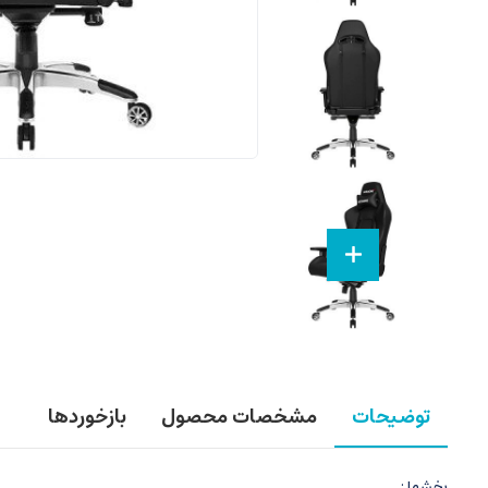
توضیحات
مشخصات محصول
بازخوردها
بخشها :