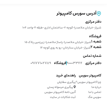
آدرس سورس کامپیوتر
دفتر مرکزی
شیراز-خیابان ملاصدرا-کوچه 2-ساختمان اداری-طبقه 4-واحد 104
فروشگاه
شعبه 1
شیراز-خیابان ملاصدرا-پاساژ ملاصدرا-زیرزمین پلاک 15
شعبه 2
شیراز-خیابان ستارخان-رو به روی کوچه 14
شماره تماس
دفتر مرکزی
90003344
فروشگاه
09177102789
کامپیوتر سورس
راهنمای خرید
چرا کامپیوتر سورس؟
پیگیری سفارش
درباره ما
پیگیری مرسوله پستی
تماس با ما
آئین نامه کامپیوتر سورس
سورس مگ
ثبت شکایات در سایت