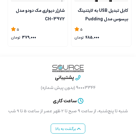
کابل تبدیل USB به لایتنینگ
شارژر دیواری مک دودو مدل
ش
بیسوس مدل Pudding
CH-3972
0
Series Fast Charging 2m
5
5
Cluster Black
485,000
تومان
379,000
تومان
پشتیبانی
۹۰۰۰۳۳۴۴ (بدون پیش شماره)
ساعت کاری
شنبه تا پنج‌شنبه، از ساعت ۹ صبح تا 2 ظهر عصر از ساعت 5 تا 9 شب
برگشت به بالا