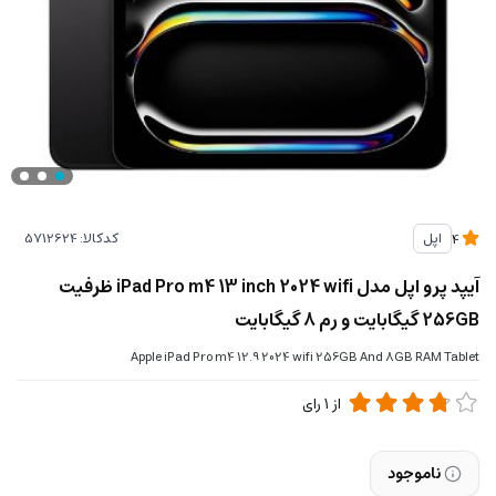
کدکالا:
اپل
4
آیپد پرو اپل مدل iPad Pro m4 13 inch 2024 wifi ظرفیت
256GB گیگابایت و رم 8 گیگابایت
Apple iPad Pro m4 12.9 2024 wifi 256GB And 8GB RAM Tablet
از
1
رای
ناموجود