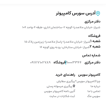
آدرس سورس کامپیوتر
دفتر مرکزی
شیراز-خیابان ملاصدرا-کوچه 2-ساختمان اداری-طبقه 4-واحد 104
فروشگاه
شعبه 1
شیراز-خیابان ملاصدرا-پاساژ ملاصدرا-زیرزمین پلاک 15
شعبه 2
شیراز-خیابان ستارخان-رو به روی کوچه 14
شماره تماس
دفتر مرکزی
90003344
فروشگاه
09177102789
کامپیوتر سورس
راهنمای خرید
چرا کامپیوتر سورس؟
پیگیری سفارش
درباره ما
پیگیری مرسوله پستی
تماس با ما
آئین نامه کامپیوتر سورس
سورس مگ
ثبت شکایات در سایت