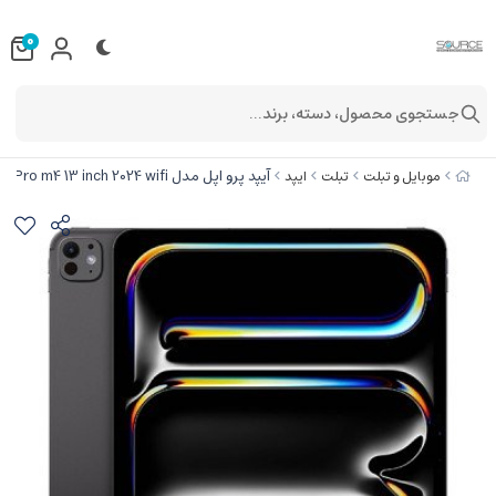
0
جستجوی محصول، دسته، برند...
آیپد پرو اپل مدل iPad Pro m4 13 inch 2024 wifi ظرفیت 256GB گیگابایت و رم 8 گیگابایت
موبایل و تبلت
تبلت
ایپد