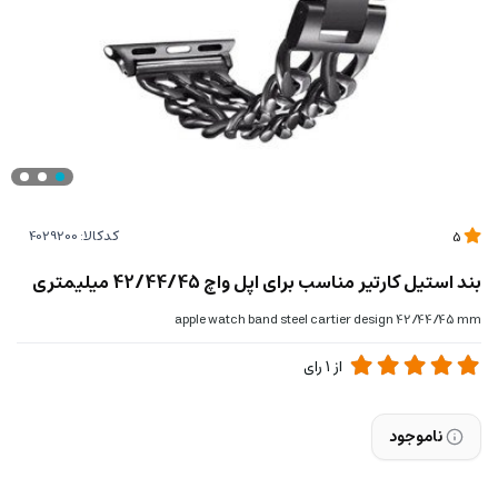
کدکالا:
5
بند استیل کارتیر مناسب برای اپل واچ 42/44/45 میلیمتری
apple watch band steel cartier design 42/44/45 mm
از
1
رای
ناموجود