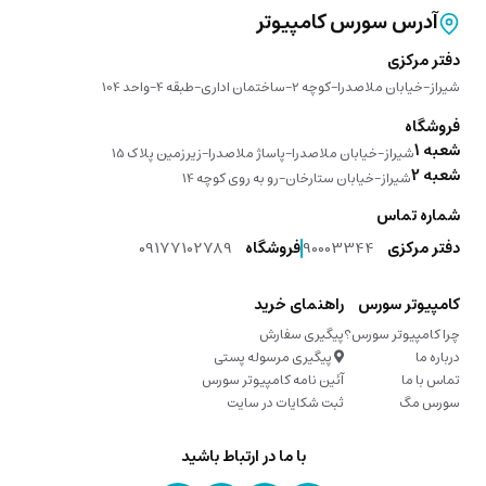
آدرس سورس کامپیوتر
دفتر مرکزی
شیراز-خیابان ملاصدرا-کوچه 2-ساختمان اداری-طبقه 4-واحد 104
فروشگاه
شعبه 1
شیراز-خیابان ملاصدرا-پاساژ ملاصدرا-زیرزمین پلاک 15
شعبه 2
شیراز-خیابان ستارخان-رو به روی کوچه 14
شماره تماس
دفتر مرکزی
90003344
فروشگاه
09177102789
کامپیوتر سورس
راهنمای خرید
چرا کامپیوتر سورس؟
پیگیری سفارش
درباره ما
پیگیری مرسوله پستی
تماس با ما
آئین نامه کامپیوتر سورس
سورس مگ
ثبت شکایات در سایت
با ما در ارتباط باشید