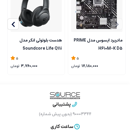
مادربرد ایسوس مدل PRIME
هدست بلوتوثی انکر مدل
ه
i
Soundcore Life Q11i
H610M-K D5
4
A3005
5
5
14,180,000
تومان
3,760,000
تومان
پشتیبانی
۹۰۰۰۳۳۴۴ (بدون پیش شماره)
ساعت کاری