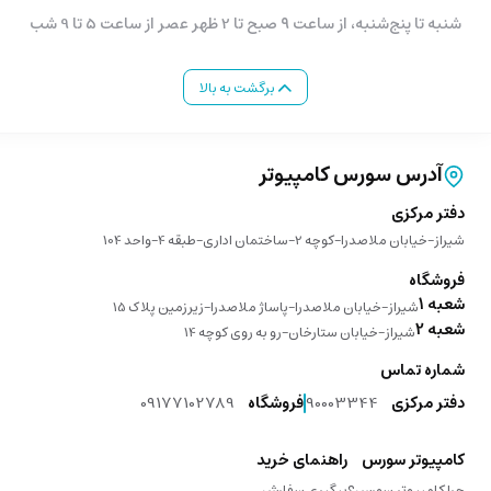
شنبه تا پنج‌شنبه، از ساعت ۹ صبح تا 2 ظهر عصر از ساعت 5 تا 9 شب
برگشت به بالا
آدرس سورس کامپیوتر
دفتر مرکزی
شیراز-خیابان ملاصدرا-کوچه 2-ساختمان اداری-طبقه 4-واحد 104
فروشگاه
شعبه 1
شیراز-خیابان ملاصدرا-پاساژ ملاصدرا-زیرزمین پلاک 15
شعبه 2
شیراز-خیابان ستارخان-رو به روی کوچه 14
شماره تماس
دفتر مرکزی
90003344
فروشگاه
09177102789
کامپیوتر سورس
راهنمای خرید
چرا کامپیوتر سورس؟
پیگیری سفارش