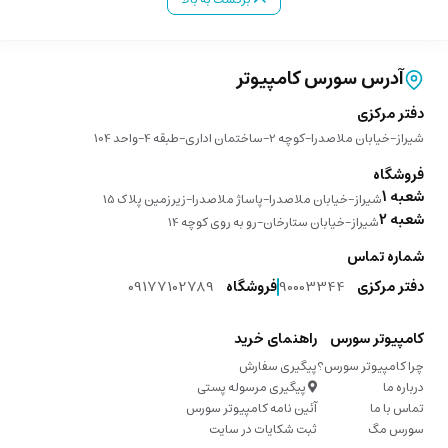
آدرس سورس کامپیوتر
دفتر مرکزی
شیراز-خیابان ملاصدرا-کوچه 2-ساختمان اداری-طبقه 4-واحد 104
فروشگاه
شعبه 1
شیراز-خیابان ملاصدرا-پاساژ ملاصدرا-زیرزمین پلاک 15
شعبه 2
شیراز-خیابان ستارخان-رو به روی کوچه 14
شماره تماس
دفتر مرکزی
90003344
فروشگاه
09177102789
کامپیوتر سورس
راهنمای خرید
چرا کامپیوتر سورس؟
پیگیری سفارش
درباره ما
پیگیری مرسوله پستی
تماس با ما
آئین نامه کامپیوتر سورس
سورس مگ
ثبت شکایات در سایت