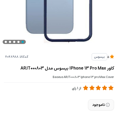
کدکالا:
بیسوس
5
کاور IPhone 13 Pro Max بیسوس مدل ARJT000803
Baseus ARJT000803 Iphone 13 pro Max Cover
از
1
رای
ناموجود