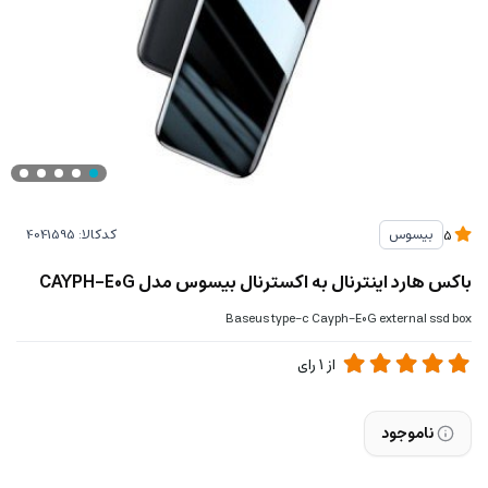
کدکالا:
بیسوس
5
باکس هارد اینترنال به اکسترنال بیسوس مدل CAYPH-E0G
Baseus type-c Cayph-E0G external ssd box
از
1
رای
ناموجود