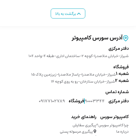
برگشت به بالا
آدرس سورس کامپیوتر
دفتر مرکزی
شیراز-خیابان ملاصدرا-کوچه 2-ساختمان اداری-طبقه 4-واحد 104
فروشگاه
شعبه 1
شیراز-خیابان ملاصدرا-پاساژ ملاصدرا-زیرزمین پلاک 15
شعبه 2
شیراز-خیابان ستارخان-رو به روی کوچه 14
شماره تماس
دفتر مرکزی
90003344
فروشگاه
09177102789
کامپیوتر سورس
راهنمای خرید
چرا کامپیوتر سورس؟
پیگیری سفارش
درباره ما
پیگیری مرسوله پستی