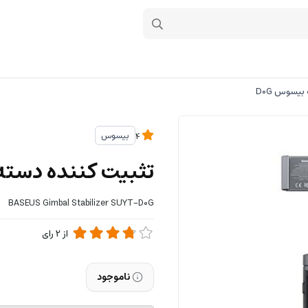
بیسوس D0G
بیسوس
4
تثبیت کننده دسته 
BASEUS Gimbal Stabilizer SUYT-D0G
از
2
رای
ناموجود