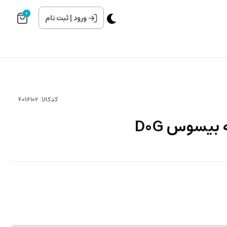
0
ورود
|
ثبت نام
کدکالا:
بیسوس D0G