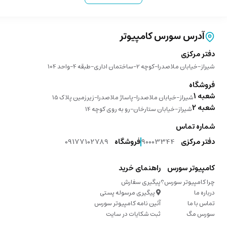
آدرس سورس کامپیوتر
دفتر مرکزی
شیراز-خیابان ملاصدرا-کوچه 2-ساختمان اداری-طبقه 4-واحد 104
فروشگاه
شعبه 1
شیراز-خیابان ملاصدرا-پاساژ ملاصدرا-زیرزمین پلاک 15
شعبه 2
شیراز-خیابان ستارخان-رو به روی کوچه 14
شماره تماس
دفتر مرکزی
90003344
فروشگاه
09177102789
کامپیوتر سورس
راهنمای خرید
چرا کامپیوتر سورس؟
پیگیری سفارش
درباره ما
پیگیری مرسوله پستی
تماس با ما
آئین نامه کامپیوتر سورس
سورس مگ
ثبت شکایات در سایت