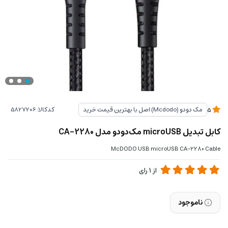
کدکالا:
مک دودو (Mcdodo) اصل با بهترین قیمت خرید
5
کابل تبدیل microUSB مک‌دودو مدل CA-2280
McDODO USB microUSB CA-2280 Cable
از
1
رای
ناموجود