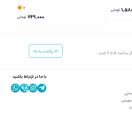
2
1,58
تومان
649,000
تومان
برگشت به بالا
با ما در ارتباط باشید
ستی
 سورس
ت