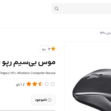
1620
رپو
3
موس بی‌سیم رپو مدل 
Rapoo 1620 Wireless Computer Mouse
از
1
رای
ناموجود