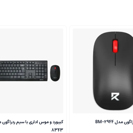
 مدل BM-2944
8343