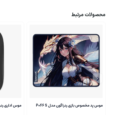
محصولات مرتبط
موس پد مخصوص بازی ردراگون مدل P046 S
موس اداری ردراگون