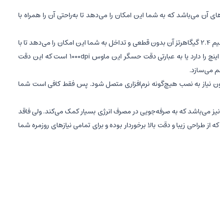
 کوچک این ماوس یکی از مزیت‌های آن می‌باشد که به شما این امکان را می‌دهد تا به‌راحتی آن را همراه با
این ماوس عملکرد روزانه شما را بهبود بخشیده و به شما این امکان را می‌دهد تا بتوانید با هر دو دست از آن استفاده نمایید، همچنین تکنولوژی اتصال بی‌سیم 2.4 گیگاهرتز آن بدون قطعی و تداخل به شما این امکان را می‌دهد تا با
خاطری آسوده از ماوس خود در کنار وسایل بی‌سیم دیگر استفاده نمایید. این ماوس از یک حسگر اپتیکال بهره می‌برد که قابلیت تشخیص 1000 نقطه در هر اینچ را دارد یا به عبارتی دقت حسگر این ماوس 1000dpi است که این دقت
م می‌سازد.
بسیار کوچک USB برای اتصال بهره می‌برد، بنابراین این ماوس می‌تواند به‌راحتی به هر دستگاهی که دارای پورت USB است، بدون نیاز به نصب هیچ‌گونه نرم‌افزاری متصل شود. پس فقط کافی است شما
ضمن این ماوس دارای کلید روشن خاموش نیز می‌باشد که به صرفه‌جویی در مصرف انرژی بسیار کمک می‌کند. ولی فاقد
 مشاهده می‌کردیم. در کل رپو 1620 یک ماوس کوچک و خوش‌دست است که از طراحی زیبا و دقت بالا برخوردار بوده و برای تمامی نیازهای روزمره شما