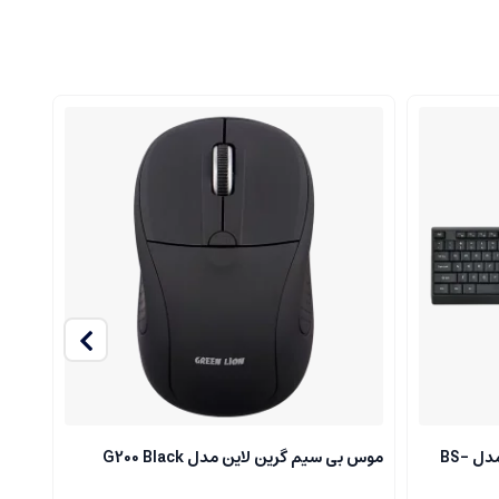
کیبورد و موس اداری با سیم ردراگون مدل BS-
موس بی سیم گرین لاین مدل G200 Black
MBO