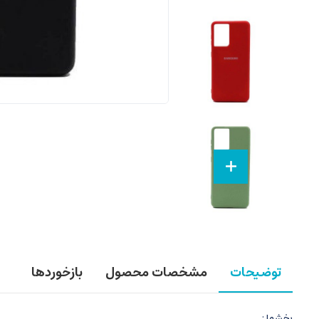
توضیحات
مشخصات محصول
بازخوردها
بخشها :