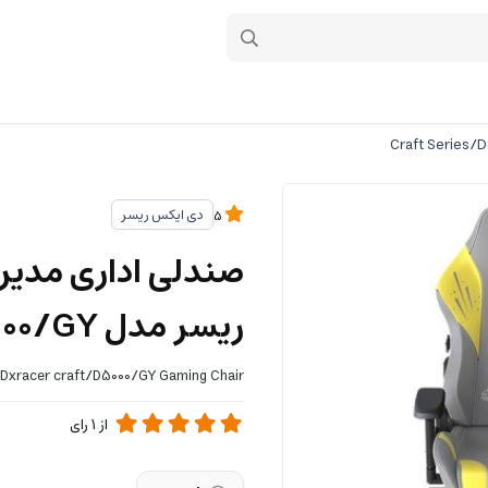
دی ایکس ریسر
5
صندلی اداری مدی
ریسر مدل Craft Series/D5000/GY
Dxracer craft/D5000/GY Gaming Chair
از
1
رای