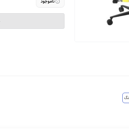
ناموجود
م
نگ