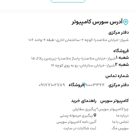
آدرس سورس کامپیوتر
دفتر مرکزی
شیراز-خیابان ملاصدرا-کوچه 2-ساختمان اداری-طبقه 4-واحد 104
فروشگاه
شعبه 1
شیراز-خیابان ملاصدرا-پاساژ ملاصدرا-زیرزمین پلاک 15
شعبه 2
شیراز-خیابان ستارخان-رو به روی کوچه 14
شماره تماس
دفتر مرکزی
90003344
فروشگاه
09177102789
کامپیوتر سورس
راهنمای خرید
چرا کامپیوتر سورس؟
پیگیری سفارش
درباره ما
پیگیری مرسوله پستی
تماس با ما
آئین نامه کامپیوتر سورس
سورس مگ
ثبت شکایات در سایت