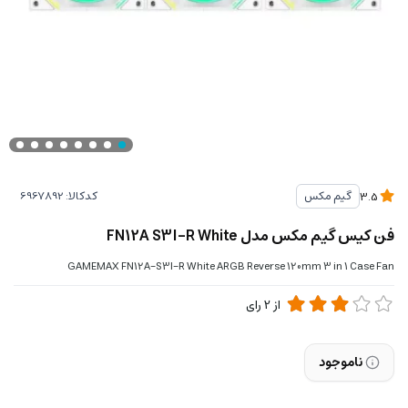
کدکالا:
گیم مکس
3.5
فن کیس گیم مکس مدل FN12A S3I-R White
GAMEMAX FN12A-S3I-R White ARGB Reverse 120mm 3 in 1 Case Fan
از
2
رای
ناموجود