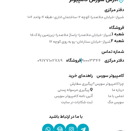
دفتر مرکزی
شیراز-خیابان ملاصدرا-کوچه 2-ساختمان اداری-طبقه 4-واحد 104
فروشگاه
شعبه 1
شیراز-خیابان ملاصدرا-پاساژ ملاصدرا-زیرزمین پلاک 15
شعبه 2
شیراز-خیابان ستارخان-رو به روی کوچه 14
شماره تماس
دفتر مرکزی
90003344
فروشگاه
09177102789
کامپیوتر سورس
راهنمای خرید
چرا کامپیوتر سورس؟
پیگیری سفارش
درباره ما
پیگیری مرسوله پستی
تماس با ما
آئین نامه کامپیوتر سورس
سورس مگ
ثبت شکایات در سایت
با ما در ارتباط باشید