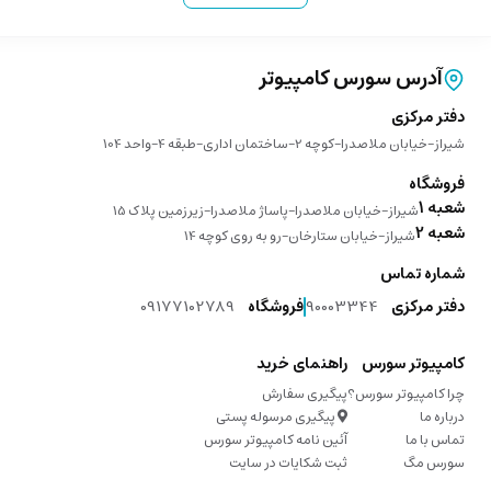
آدرس سورس کامپیوتر
دفتر مرکزی
شیراز-خیابان ملاصدرا-کوچه 2-ساختمان اداری-طبقه 4-واحد 104
فروشگاه
شعبه 1
شیراز-خیابان ملاصدرا-پاساژ ملاصدرا-زیرزمین پلاک 15
شعبه 2
شیراز-خیابان ستارخان-رو به روی کوچه 14
شماره تماس
دفتر مرکزی
90003344
فروشگاه
09177102789
کامپیوتر سورس
راهنمای خرید
چرا کامپیوتر سورس؟
پیگیری سفارش
درباره ما
پیگیری مرسوله پستی
تماس با ما
آئین نامه کامپیوتر سورس
سورس مگ
ثبت شکایات در سایت