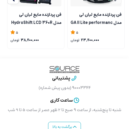
فن پردازنده مایع لیان لی
فن پردازنده مایع لیان لی
ف
مدل GA II Lite performanc
مدل HydroShift LCD 360R
k
Black
360 Black
5
5
23,400,000
تومان
38,400,000
تومان
پشتیبانی
۹۰۰۰۳۳۴۴ (بدون پیش شماره)
ساعت کاری
شنبه تا پنج‌شنبه، از ساعت ۹ صبح تا 2 ظهر عصر از ساعت 5 تا 9 شب
برگشت به بالا