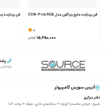
فن پردازنده مایع ردراگون مدل CCW-3015 RGB
فن پردازنده ردراگون 
5
15,450,000
تومان
پشتی
۹۰۰۰۳۳۴۴ (بدون پیش 
آدرس سورس کامپیوتر
دفتر مرکزی
شیراز-خیابان ملاصدرا-کوچه 2-ساختمان اداری-طبقه 4-واحد 104