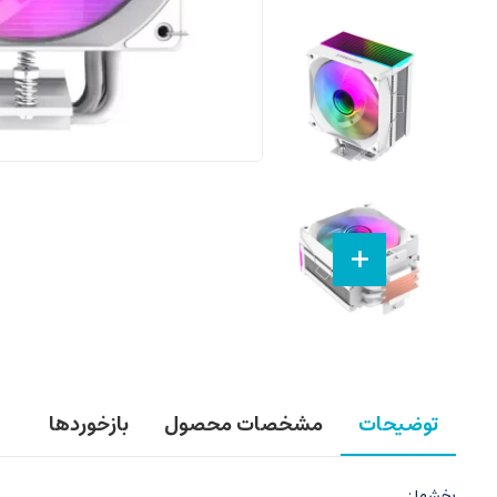
توضیحات
مشخصات محصول
بازخوردها
بخشها :