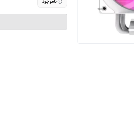
ناموجود
م