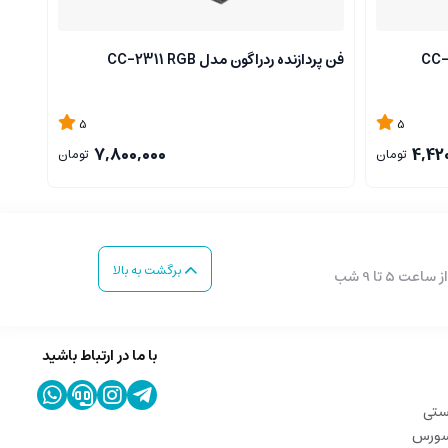
فن پردازنده ردراگون مدل CC-2311 RGB
فن پردا
5
5
7,800,000
4,42
تومان
تومان
برگشت به بالا
با ما در ارتباط باشید
ستی
 سورس