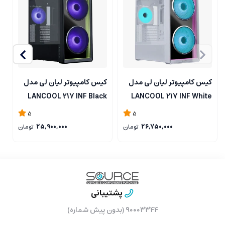
کیس کامپیوتر لیان لی مدل
کیس کامپیوتر لیان لی مدل
ک
T
LANCOOL 217 INF Black
LANCOOL 217 INF White
k
5
5
26,750,000
تومان
25,900,000
تومان
پشتیبانی
۹۰۰۰۳۳۴۴ (بدون پیش شماره)