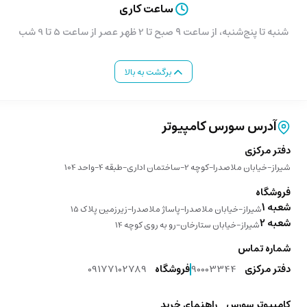
ساعت کاری
شنبه تا پنج‌شنبه، از ساعت ۹ صبح تا 2 ظهر عصر از ساعت 5 تا 9 شب
برگشت به بالا
آدرس سورس کامپیوتر
دفتر مرکزی
شیراز-خیابان ملاصدرا-کوچه 2-ساختمان اداری-طبقه 4-واحد 104
فروشگاه
شعبه 1
شیراز-خیابان ملاصدرا-پاساژ ملاصدرا-زیرزمین پلاک 15
شعبه 2
شیراز-خیابان ستارخان-رو به روی کوچه 14
شماره تماس
دفتر مرکزی
90003344
فروشگاه
09177102789
کامپیوتر سورس
راهنمای خرید