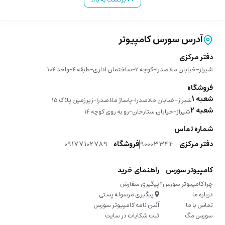
آدرس سورس کامپیوتر
دفتر مرکزی
شیراز-خیابان ملاصدرا-کوچه 2-ساختمان اداری-طبقه 4-واحد 104
فروشگاه
شعبه 1
شیراز-خیابان ملاصدرا-پاساژ ملاصدرا-زیرزمین پلاک 15
شعبه 2
شیراز-خیابان ستارخان-رو به روی کوچه 14
شماره تماس
دفتر مرکزی
90003344
فروشگاه
09177102789
کامپیوتر سورس
راهنمای خرید
چرا کامپیوتر سورس؟
پیگیری سفارش
درباره ما
پیگیری مرسوله پستی
تماس با ما
آئین نامه کامپیوتر سورس
سورس مگ
ثبت شکایات در سایت