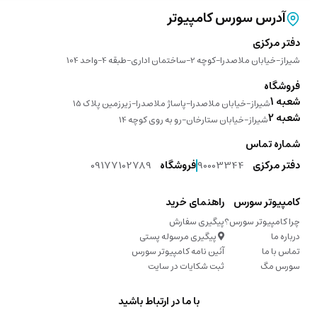
آدرس سورس کامپیوتر
دفتر مرکزی
شیراز-خیابان ملاصدرا-کوچه 2-ساختمان اداری-طبقه 4-واحد 104
فروشگاه
شعبه 1
شیراز-خیابان ملاصدرا-پاساژ ملاصدرا-زیرزمین پلاک 15
شعبه 2
شیراز-خیابان ستارخان-رو به روی کوچه 14
شماره تماس
دفتر مرکزی
90003344
فروشگاه
09177102789
کامپیوتر سورس
راهنمای خرید
چرا کامپیوتر سورس؟
پیگیری سفارش
درباره ما
پیگیری مرسوله پستی
تماس با ما
آئین نامه کامپیوتر سورس
سورس مگ
ثبت شکایات در سایت
با ما در ارتباط باشید