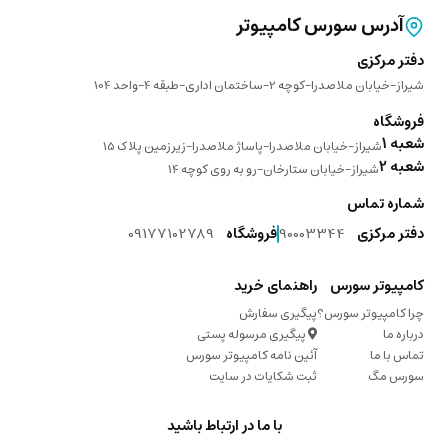
آدرس سورس کامپیوتر
دفتر مرکزی
شیراز-خیابان ملاصدرا-کوچه 2-ساختمان اداری-طبقه 4-واحد 104
فروشگاه
شعبه 1
شیراز-خیابان ملاصدرا-پاساژ ملاصدرا-زیرزمین پلاک 15
شعبه 2
شیراز-خیابان ستارخان-رو به روی کوچه 14
شماره تماس
دفتر مرکزی
90003344
فروشگاه
09177102789
کامپیوتر سورس
راهنمای خرید
چرا کامپیوتر سورس؟
پیگیری سفارش
درباره ما
پیگیری مرسوله پستی
تماس با ما
آئین نامه کامپیوتر سورس
سورس مگ
ثبت شکایات در سایت
با ما در ارتباط باشید