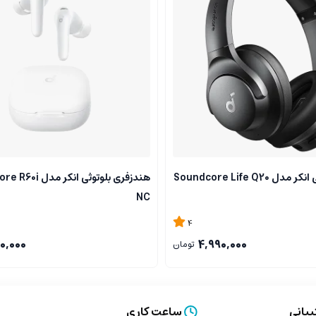
هدست بلوتوثی انکر مدل Soundcore Life Q20
هندزفری بلوتوثی انکر
NC
4
0,000
4,990,000
تومان
بانی
ساعت کاری