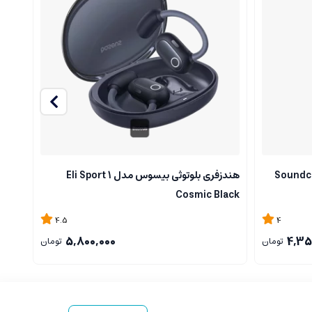
 مدل Soundcore R60i
هندزفری بلوتوثی بیسوس مدل Eli Sport 1
947
Cosmic Black
4.5
4
5,800,000
4,35
تومان
تومان