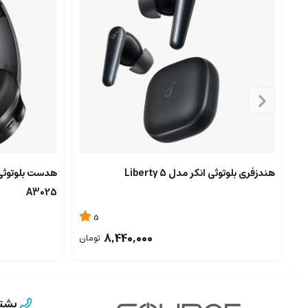
هندزفری بلوتوثی انکر مدل Liberty 5
A3025
5
8,440,000
تومان
پشتی