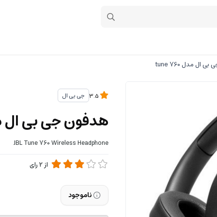
 ال مدل tune 760
جی بی ال
3.5
هدفون جی بی ال مدل 760
JBL Tune 760 Wireless Headphone
از
2
رای
ناموجود