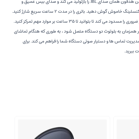
با این هدفون سر و صدا پیرامون خود را تنظیم کنید. به مدت 75 سال ، JBL صدایی دقیق و چشمگیر را در مکانهای بزرگ در سراسر جهان طراحی کرده است. این هدفون همان صدای JBL را بازتولید می کند و صدای بیس عمیق و
قدرتمندی را خارج می کند. به مدت 35 ساعت به صورت بی سیم با فعال بودن نویز کنسلینگ استفاده کنید و برای سرگرمی طولانی مدت یا 50 ساعت با نویز کنسلینگ خاموش گوش دهید. باتری را در مدت 2 ساعت سریع شارژ کنید.
به جز موسیقی شما هیچ چیز مهم نیست. JBL Tune 760NC فوق العاده راحت ، قدرتمند ، به این وعده عمل می کند. حذف نویز فعال ، حواس پرتی های غیر ضروری را مسدود می کند تا بتوانید تا 35 ساعت بر موارد مهم تمرکز کنید.
ط با 5 دقیقه شارژ دریافت کنید. سبک و تاشو که مناسب هرگونه ماجراجویی است ، Tune 760NC می تواند به طور همزمان به بلوتوث دو دستگاه متصل شود ، به طوری که هنگام تماشای
JBL Tune 760N بلافاصله با یک ضربه به دستگاه Android شما متصل می شود و امکان مدیریت تماس ها و دستیار صوتی دستگاه شما را فراهم می کند. برای