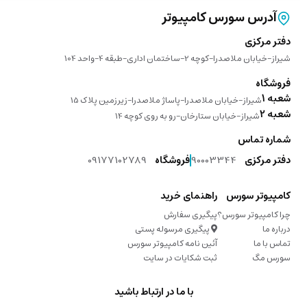
آدرس سورس کامپیوتر
دفتر مرکزی
شیراز-خیابان ملاصدرا-کوچه 2-ساختمان اداری-طبقه 4-واحد 104
فروشگاه
شعبه 1
شیراز-خیابان ملاصدرا-پاساژ ملاصدرا-زیرزمین پلاک 15
شعبه 2
شیراز-خیابان ستارخان-رو به روی کوچه 14
شماره تماس
دفتر مرکزی
90003344
فروشگاه
09177102789
کامپیوتر سورس
راهنمای خرید
چرا کامپیوتر سورس؟
پیگیری سفارش
درباره ما
پیگیری مرسوله پستی
تماس با ما
آئین نامه کامپیوتر سورس
سورس مگ
ثبت شکایات در سایت
با ما در ارتباط باشید