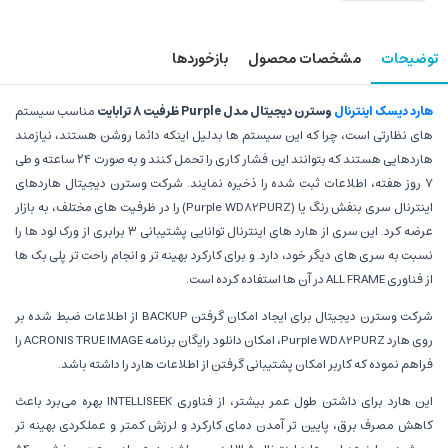
توضیحات
مشخصات محصول
بازخوردها
هارد دیسک اینترنال
وسترن دیجیتال مدل Purple ظرفیت 8 ترابایت
مناسب سیستم
های نظارتی است، چرا که این سیستم ها بدلیل اینکه دائما روشن هستند، نیازمند
هاردهایی هستند که بتوانند این فشار کاری را تحمل کنند و به صورت ۲۴ ساعته و طی
۷ روز هفته، اطلاعات ثبت شده را ذخیره نمایند. شرکت وسترن دیجیتال هاردهای
اینترنال سری بنفش رنگ یا (Purple WD82PURZ) را در ظرفیت های مختلف، به بازار
عرضه کرد. این سری از هارد های اینترنال توانایی پشتیبانی ۳ برابری از ورک لود ها را
نسبت به سری های دیگر خود، دارد. و برای کارکرد بهینه تر و انجام راحت تر پلی بک ها
از فناوری
ALL FRAME
در آن ها استفاده کرده است.
شرکت وسترن دیجیتال برای ایجاد امکان گرفتن BACKUP از اطلاعات ضبط شده بر
روی هارد Purple WD82PURZ، امکان دانلود رایگان برنامه ACRONIS TRUE IMAGE را
فراهم نموده که کاربر امکان پشتیبانی گرفتن از اطلاعات هارد را داشته باشد.
این هارد برای داشتن طول عمر بیشتر، از فناوری INTELLISEEK بهره می‌برد باعث
کاهش مصرف برق، پایین تر آمدن دمای کارکرد و لرزش کمتر و عملکردی بهینه تر