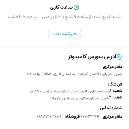
ساعت کاری
شنبه تا پنج‌شنبه، از ساعت ۹ صبح تا 2 ظهر عصر از ساعت 5 تا 9 شب
برگشت به بالا
آدرس سورس کامپیوتر
دفتر مرکزی
شیراز-خیابان ملاصدرا-کوچه 2-ساختمان اداری-طبقه 4-واحد 104
فروشگاه
شعبه 1
شیراز-خیابان ملاصدرا-پاساژ ملاصدرا-زیرزمین پلاک 15
شعبه 2
شیراز-خیابان ستارخان-رو به روی کوچه 14
شماره تماس
دفتر مرکزی
90003344
فروشگاه
09177102789