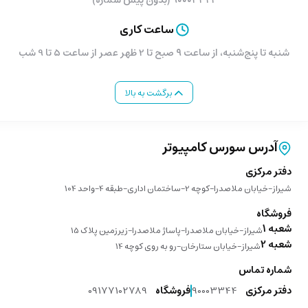
۹۰۰۰۳۳۴۴ (بدون پیش شماره)
ساعت کاری
شنبه تا پنج‌شنبه، از ساعت ۹ صبح تا 2 ظهر عصر از ساعت 5 تا 9 شب
برگشت به بالا
آدرس سورس کامپیوتر
دفتر مرکزی
شیراز-خیابان ملاصدرا-کوچه 2-ساختمان اداری-طبقه 4-واحد 104
فروشگاه
شعبه 1
شیراز-خیابان ملاصدرا-پاساژ ملاصدرا-زیرزمین پلاک 15
شعبه 2
شیراز-خیابان ستارخان-رو به روی کوچه 14
شماره تماس
دفتر مرکزی
90003344
فروشگاه
09177102789