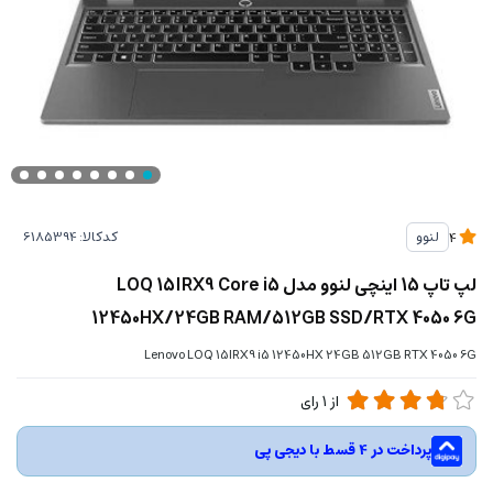
کدکالا:
لنوو
4
لپ تاپ 15 اینچی لنوو مدل LOQ 15IRX9 Core i5
12450HX/24GB RAM/512GB SSD/RTX 4050 6G
Lenovo LOQ 15IRX9 i5 12450HX 24GB 512GB RTX 4050 6G
از
1
رای
پرداخت در 4 قسط با دیجی پی