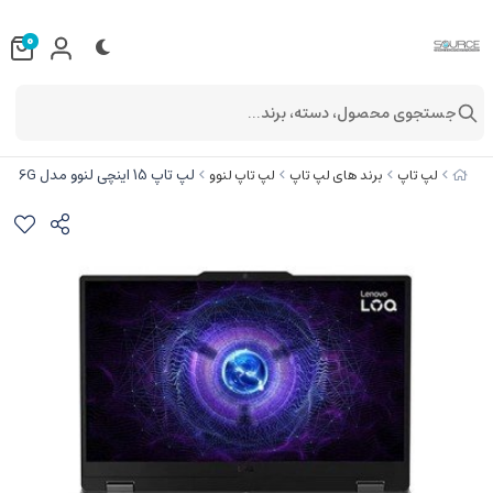
0
جستجوی محصول، دسته، برند...
لپ تاپ 15 اینچی لنوو مدل LOQ 15IRX9 Core i5 12450HX/24GB RAM/512GB SSD/RTX 4050 6G
لپ تاپ
برند های لپ تاپ
لپ تاپ لنوو