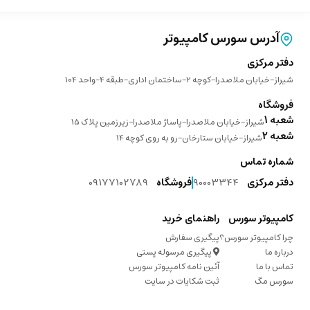
آدرس سورس کامپیوتر
دفتر مرکزی
شیراز-خیابان ملاصدرا-کوچه 2-ساختمان اداری-طبقه 4-واحد 104
فروشگاه
شعبه 1
شیراز-خیابان ملاصدرا-پاساژ ملاصدرا-زیرزمین پلاک 15
شعبه 2
شیراز-خیابان ستارخان-رو به روی کوچه 14
شماره تماس
دفتر مرکزی
90003344
فروشگاه
09177102789
کامپیوتر سورس
راهنمای خرید
چرا کامپیوتر سورس؟
پیگیری سفارش
درباره ما
پیگیری مرسوله پستی
تماس با ما
آئین نامه کامپیوتر سورس
سورس مگ
ثبت شکایات در سایت