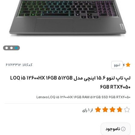
کدکالا:
لنوو
4
لپ تاپ لنوو 15.6 اینچی مدل LOQ i5 12600HX 16GB 512GB
6GB RTX4050
Lenovo LOQ i5 12600HX 16GB RAM 512GB SSD 6GB RTX4050
از
1
رای
ناموجود