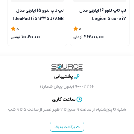
لپ تاپ لنوو 16 اینچی مدل
لپ تاپ لنوو 15 اینچی مدل
B
IdeaPad 1 i5 1335U/8GB
Legion 5 core i7
l
RAM/ 512GB SSD/intel
13650HX/16GB RAM/1TB
5
5
SSD/RTX5050 8GB
264,000,000
تومان
100,400,000
تومان
پشتیبانی
۹۰۰۰۳۳۴۴ (بدون پیش شماره)
ساعت کاری
شنبه تا پنج‌شنبه، از ساعت ۹ صبح تا 2 ظهر عصر از ساعت 5 تا 9 شب
برگشت به بالا