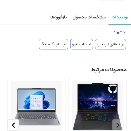
توضیحات
مشخصات محصول
بازخوردها
بخشها :
برند های لپ تاپ
لپ تاپ لنوو
لپ تاپ گیمینگ
محصولات مرتبط