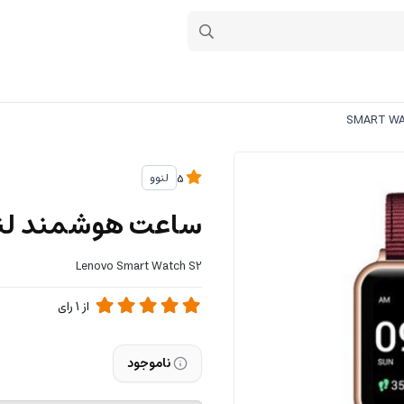
لنوو
5
ساعت هوشمند لنوو مدل  S2
Lenovo Smart Watch S2
از
1
رای
ناموجود