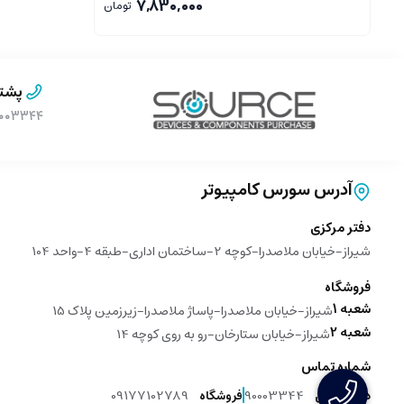
7,830,000
تومان
پشتی
۹۰۰۰۳۳۴۴ (بدون پیش 
آدرس سورس کامپیوتر
دفتر مرکزی
شیراز-خیابان ملاصدرا-کوچه 2-ساختمان اداری-طبقه 4-واحد 104
فروشگاه
شعبه 1
شیراز-خیابان ملاصدرا-پاساژ ملاصدرا-زیرزمین پلاک 15
شعبه 2
شیراز-خیابان ستارخان-رو به روی کوچه 14
شماره تماس
09177102789
90003344
دفتر مرکزی
فروشگاه