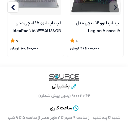
لپ تاپ لنوو 16 اینچی مدل
لپ تاپ لنوو 15 اینچی مدل
B
IdeaPad 1 i5 1335U/8GB
Legion 5 core i7
l
RAM/ 512GB SSD/intel
13650HX/16GB RAM/1TB
5
5
SSD/RTX5050 8GB
264,000,000
تومان
100,400,000
تومان
پشتیبانی
۹۰۰۰۳۳۴۴ (بدون پیش شماره)
ساعت کاری
شنبه تا پنج‌شنبه، از ساعت ۹ صبح تا 2 ظهر عصر از ساعت 5 تا 9 شب