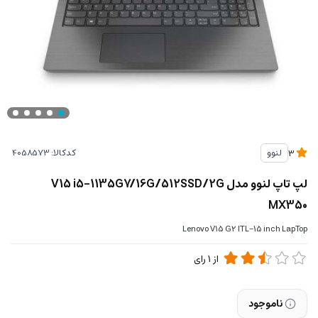
کدکالا:
لنوو
3
لپ تاپ لنوو مدل V15 i5-1135G7/16G/512SSD/2G
MX350
Lenovo V15 G2 ITL-15 inch LapTop
از
1
رای
ناموجود