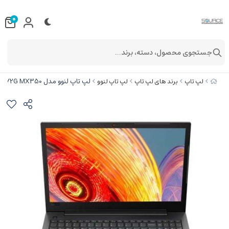
0
جستجوی محصول، دسته، برند...
لپ تاپ لنوو مدل V15 i5-1135G7/16G/512SSD/2G MX350
لپ تاپ
برند های لپ تاپ
لپ تاپ لنوو