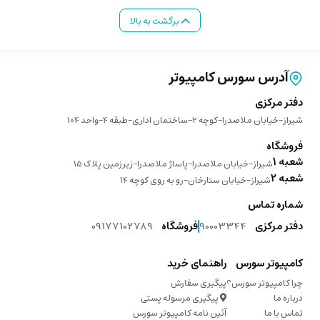
برگشت به بالا
آدرس سورس کامپیوتر
دفتر مرکزی
شیراز-خیابان ملاصدرا-کوچه 2-ساختمان اداری-طبقه 4-واحد 104
فروشگاه
شعبه 1
شیراز-خیابان ملاصدرا-پاساژ ملاصدرا-زیرزمین پلاک 15
شعبه 2
شیراز-خیابان ستارخان-رو به روی کوچه 14
شماره تماس
دفتر مرکزی
90003344
فروشگاه
09177102789
کامپیوتر سورس
راهنمای خرید
چرا کامپیوتر سورس؟
پیگیری سفارش
درباره ما
پیگیری مرسوله پستی
تماس با ما
آئین نامه کامپیوتر سورس