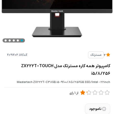
کدکالا:
مسترتک
2
کامپیوتر همه کاره مسترتک مدل ZX222T-TOUCH
i5/8/256
Mastertech ZX222T-C38SB i5-9400/8G/256GB SSD/Intel - 22inch
از
1
رای
ناموجود