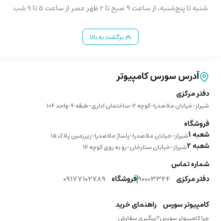
شنبه تا پنج‌شنبه، از ساعت ۹ صبح تا 2 ظهر عصر از ساعت 5 تا 9 شب
برگشت به بالا
آدرس سورس کامپیوتر
دفتر مرکزی
شیراز-خیابان ملاصدرا-کوچه 2-ساختمان اداری-طبقه 4-واحد 104
فروشگاه
شعبه 1
شیراز-خیابان ملاصدرا-پاساژ ملاصدرا-زیرزمین پلاک 15
شعبه 2
شیراز-خیابان ستارخان-رو به روی کوچه 14
شماره تماس
دفتر مرکزی
90003344
فروشگاه
09177102789
کامپیوتر سورس
راهنمای خرید
چرا کامپیوتر سورس؟
پیگیری سفارش