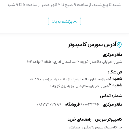
شنبه تا پنج‌شنبه، از ساعت ۹ صبح تا 2 ظهر عصر از ساعت 5 تا 9 شب
برگشت به بالا
آدرس سورس کامپیوتر
دفتر مرکزی
شیراز-خیابان ملاصدرا-کوچه 2-ساختمان اداری-طبقه 4-واحد 104
فروشگاه
شعبه 1
شیراز-خیابان ملاصدرا-پاساژ ملاصدرا-زیرزمین پلاک 15
شعبه 2
شیراز-خیابان ستارخان-رو به روی کوچه 14
شماره تماس
دفتر مرکزی
90003344
فروشگاه
09177102789
کامپیوتر سورس
راهنمای خرید
چرا کامپیوتر سورس؟
پیگیری سفارش