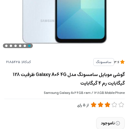
کدکالا:
سامسونگ
3.4
گوشی موبايل سامسونگ مدل Galaxy A06 4G ظرفیت 128
گیگابایت رم 4 گیگابایت
Samsung Galaxy A06 4GB ram / 128GB Mobile Phone
از
5
رای
ناموجود