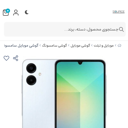
0
جستجوی محصول، دسته، برند...
گوشی موبايل سامسونگ مدل Galaxy A06 4G ظرفیت 128 گیگابایت ر
موبایل و تبلت
گوشی موبایل
گوشی سامسونگ