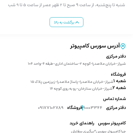
شنبه تا پنج‌شنبه، از ساعت ۹ صبح تا 2 ظهر عصر از ساعت 5 تا 9 شب
برگشت به بالا
آدرس سورس کامپیوتر
دفتر مرکزی
شیراز-خیابان ملاصدرا-کوچه 2-ساختمان اداری-طبقه 4-واحد 104
فروشگاه
شعبه 1
شیراز-خیابان ملاصدرا-پاساژ ملاصدرا-زیرزمین پلاک 15
شعبه 2
شیراز-خیابان ستارخان-رو به روی کوچه 14
شماره تماس
دفتر مرکزی
90003344
فروشگاه
09177102789
کامپیوتر سورس
راهنمای خرید
چرا کامپیوتر سورس؟
پیگیری سفارش