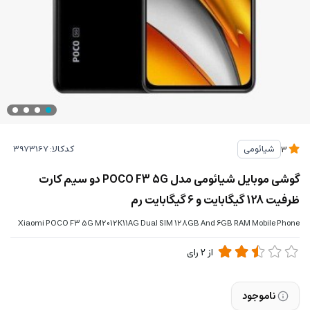
کدکالا:
شیائومی
3
گوشی موبایل شیائومی مدل POCO F3 5G دو سیم‌ کارت
ظرفیت 128 گیگابایت و 6 گیگابایت رم
Xiaomi POCO F3 5G M2012K11AG Dual SIM 128GB And 6GB RAM Mobile Phone
از
2
رای
ناموجود