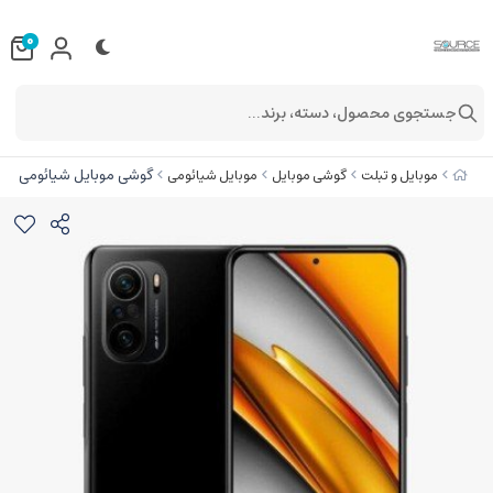
0
جستجوی محصول، دسته، برند...
گوشی موبایل شیائومی مدل POCO F3 5G دو سیم‌ کارت ظرفیت 128 گیگابایت و 6 گیگا
موبایل و تبلت
گوشی موبایل
موبایل شیائومی