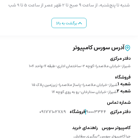
شنبه تا پنج‌شنبه، از ساعت ۹ صبح تا 2 ظهر عصر از ساعت 5 تا 9 شب
برگشت به بالا
آدرس سورس کامپیوتر
دفتر مرکزی
شیراز-خیابان ملاصدرا-کوچه 2-ساختمان اداری-طبقه 4-واحد 104
فروشگاه
شعبه 1
شیراز-خیابان ملاصدرا-پاساژ ملاصدرا-زیرزمین پلاک 15
شعبه 2
شیراز-خیابان ستارخان-رو به روی کوچه 14
شماره تماس
دفتر مرکزی
90003344
فروشگاه
09177102789
کامپیوتر سورس
راهنمای خرید
چرا کامپیوتر سورس؟
پیگیری سفارش