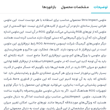
توضیحات
مشخصات محصول
بازخوردها
ماوس Strix Impact محصولی مناسب برای استفاده با هر دودست است. این ماوس
طراحی بسیار ساده‌ای داردو در آن خبری از کلیدهای کناری نیست. تنها قسمتی از این
ماوس که از نورهای RGB پشتیبانی می‌کند،لوگوی ROG در آن است. این ماوس اندازه
کوچکی دارد که آن را برای گیمرهایی که دستی کوچک دارند مناسب کرده است.همانند
دیگر ماوس‌های گیمینگ شرکت ایسوس ROG Armoury رابط نرم‌افزاری این ماوس
است.در این نرم‌افزار 5 تب وجود دارند: کلیدها، عملکرد، نور، ماکرو و هم‌زمان‌سازی.
برای ماوسی با ویژگی‌های کم،چنین نرم‌افزاری کاملاً جامع است. البته نکته‌ای که
باید به آن توجه کنید این است که در ماوس Impactبا استفاده از نرم‌افزار فقط توانایی
تنظیم دو میزان DPI دارید.در کنار همه این‌ها باید بگوییم که حسگر ماوس از قدرت
بسیار بالایی برخوردار است و برای هر گیمری عملکردی دقیق و رضایت‌بخش دارد. اما
نکته‌ای که باید به آن توجه کنیم این است که این ماوس از فناوری Aura شرکت
ایسوس پشتیبانی می‌کند؛ بنابراین، می‌توانید نورهای این محصول را با دیگر لوازم و
تجهیزات ROG هماهنگ کنید. اگر به دنبالی ماوسی مقرون‌به‌صرفه باکیفیت ساخت
بالا هستید، ماوس Impactانتخابی مناسب برای شماست اما اگر به دنبال ماوسی
هستید که ویژگی‌های موردعلاقه گیمرها مانند نورهای جانبی، امکان تغییر میزان
دقت‌براینچ و دیگر مشخصاتی از این قبیل رادارید، بهتر است به دنبال محصولی دیگر