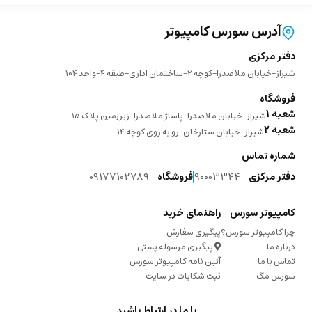
آدرس سورس کامپیوتر
دفتر مرکزی
شیراز-خیابان ملاصدرا-کوچه 2-ساختمان اداری-طبقه 4-واحد 104
فروشگاه
شعبه 1
شیراز-خیابان ملاصدرا-پاساژ ملاصدرا-زیرزمین پلاک 15
شعبه 2
شیراز-خیابان ستارخان-رو به روی کوچه 14
شماره تماس
دفتر مرکزی
90003344
فروشگاه
09177102789
کامپیوتر سورس
راهنمای خرید
چرا کامپیوتر سورس؟
پیگیری سفارش
درباره ما
پیگیری مرسوله پستی
تماس با ما
آئین نامه کامپیوتر سورس
سورس مگ
ثبت شکایات در سایت
با ما در ارتباط باشید