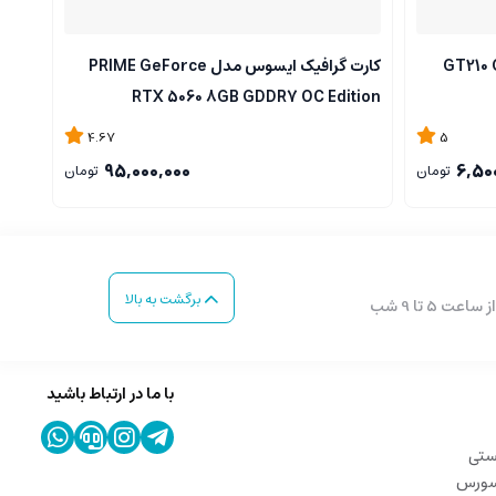
س مدل GT210 GDDR3
کارت گرافیک ایسوس مدل PRIME GeForce
DDR7
RTX 5060 8GB GDDR7 OC Edition
4.67
5
95,000,000
6,50
تومان
تومان
برگشت به بالا
با ما در ارتباط باشید
ستی
 سورس