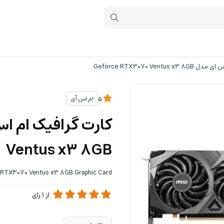
Geforce RTX3070 Ventu
ام اس آی
5
Ventus x3 8GB
RTX3070 Ventus x3 8GB Graphic Card
از
1
رای