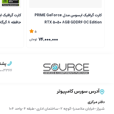
کارت گرافیک ایسوس مدل PRIME GeForce
RTX 5050 8GB GDDR6 OC Edition
حافظه 8 گیگابایت
5
74,000,000
تومان
پشتی
۹۰۰۰۳۳۴۴ (بدون پیش 
آدرس سورس کامپیوتر
دفتر مرکزی
شیراز-خیابان ملاصدرا-کوچه 2-ساختمان اداری-طبقه 4-واحد 104