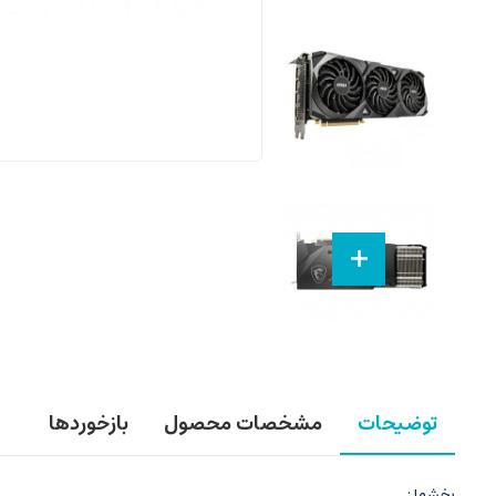
توضیحات
مشخصات محصول
بازخوردها
بخشها :