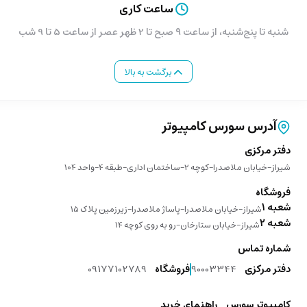
ساعت کاری
شنبه تا پنج‌شنبه، از ساعت ۹ صبح تا 2 ظهر عصر از ساعت 5 تا 9 شب
برگشت به بالا
آدرس سورس کامپیوتر
دفتر مرکزی
شیراز-خیابان ملاصدرا-کوچه 2-ساختمان اداری-طبقه 4-واحد 104
فروشگاه
شعبه 1
شیراز-خیابان ملاصدرا-پاساژ ملاصدرا-زیرزمین پلاک 15
شعبه 2
شیراز-خیابان ستارخان-رو به روی کوچه 14
شماره تماس
دفتر مرکزی
90003344
فروشگاه
09177102789
کامپیوتر سورس
راهنمای خرید