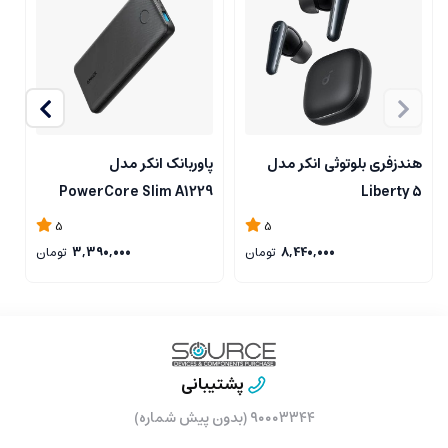
هندزفری بلوتوثی انکر مدل
پاوربانک انکر مدل
Liberty 5
PowerCore Slim A1229
دو
ظرفیت 10000 میلی آمپر
5
5
ساعت
8,440,000
تومان
3,390,000
تومان
پشتیبانی
۹۰۰۰۳۳۴۴ (بدون پیش شماره)