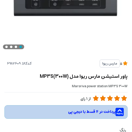
کدکالا:
مارس ریوا
5
پاور استیشن مارس ریوا مدل MP3S(300W)
Marsriva power station MP3S 300W
از
1
رای
پرداخت در 4 قسط با دیجی پی
رنگ