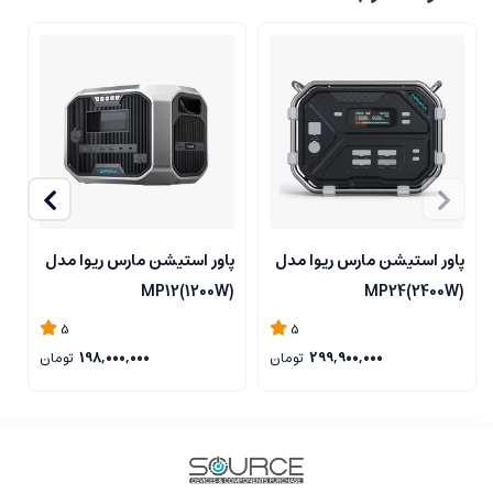
پاور استیشن مارس ریوا مدل
پاور استیشن مارس ریوا مدل
پ
)
MP12(1200W)
MP24(2400W)
5
5
299,900,000
تومان
198,000,000
تومان