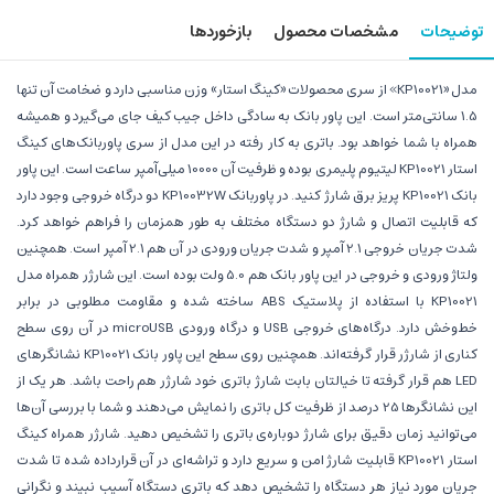
توضیحات
مشخصات محصول
بازخوردها
مدل «KP10021» از سری محصولات «کینگ استار» وزن مناسبی دارد و ضخامت آن تنها
1.5 سانتی‌متر است. این پاور بانک به سادگی داخل جیب کیف جای می‌گیرد و همیشه
همراه با شما خواهد بود. باتری به کار رفته در این مدل از سری پاوربانک‌های کینگ
استار KP10021 لیتیوم پلیمری بوده و ظرفیت آن 10000 میلی‌آمپر ساعت است. این پاور
بانک KP10021 پریز برق شارژ کنید. در پاوربانک KP10032W دو درگاه خروجی وجود دارد
که قابلیت اتصال و شارژ دو دستگاه مختلف به طور همزمان را فراهم خواهد کرد.
شدت جریان خروجی 2.1 آمپر و شدت جریان ورودی در آن هم 2.1 آمپر است. همچنین
ولتاژ ورودی و خروجی در این پاور بانک هم 5.0 ولت بوده است. این شارژر همراه مدل
KP10021 با استفاده از پلاستیک ABS ساخته شده و مقاومت مطلوبی در برابر
خط‌وخش دارد. درگاه‌های خروجی USB و درگاه ورودی microUSB در آن روی سطح
کناری از شارژر قرار گرفته‌اند. همچنین روی سطح این پاور بانک KP10021 نشانگرهای
LED هم قرار گرفته تا خیالتان بابت شارژ باتری خود شارژر هم راحت باشد. هر یک از
این نشانگرها 25 درصد از ظرفیت کل باتری را نمایش می‌دهند و شما با بررسی آن‌ها
می‌توانید زمان دقیق برای شارژ دوباره‌ی باتری را تشخیص دهید. شارژر همراه کینگ
استار KP10021 قابلیت شارژ امن و سریع دارد و تراشه‌ای در آن قرارداده شده تا شدت
جریان مورد نیاز هر دستگاه را تشخیص دهد که باتری دستگاه آسیب نبیند و نگرانی