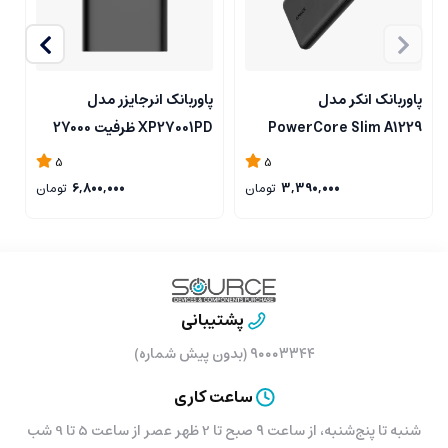
پاوربانک انکر مدل
پاوربانک انرجایزر مدل
پ
PowerCore Slim A1229
XP27001PD ظرفیت 27000
ظرفیت 10000 میلی آمپر
میلی آمپر ساعت
م
5
5
ساعت
3,390,000
تومان
6,800,000
تومان
پشتیبانی
۹۰۰۰۳۳۴۴ (بدون پیش شماره)
ساعت کاری
شنبه تا پنج‌شنبه، از ساعت ۹ صبح تا 2 ظهر عصر از ساعت 5 تا 9 شب