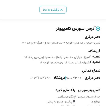
برگشت به بالا
آدرس سورس کامپیوتر
دفتر مرکزی
شیراز-خیابان ملاصدرا-کوچه 2-ساختمان اداری-طبقه 4-واحد 104
فروشگاه
شعبه 1
شیراز-خیابان ملاصدرا-پاساژ ملاصدرا-زیرزمین پلاک 15
شعبه 2
شیراز-خیابان ستارخان-رو به روی کوچه 14
شماره تماس
دفتر مرکزی
90003344
فروشگاه
09177102789
کامپیوتر سورس
راهنمای خرید
چرا کامپیوتر سورس؟
پیگیری سفارش
درباره ما
پیگیری مرسوله پستی