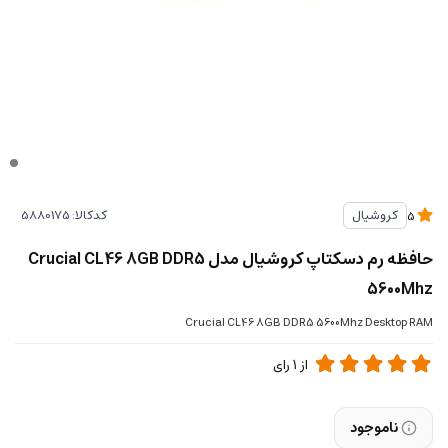
کدکالا:
کروشیال
5
حافظه رم دسکتاپ کروشیال مدل Crucial CL46 8GB DDR5
5600Mhz
Crucial CL46 8GB DDR5 5600Mhz Desktop RAM
از
1
رای
ناموجود