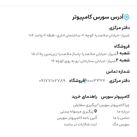
آدرس سورس کامپیوتر
دفتر مرکزی
شیراز-خیابان ملاصدرا-کوچه 2-ساختمان اداری-طبقه 4-واحد 104
فروشگاه
شعبه 1
شیراز-خیابان ملاصدرا-پاساژ ملاصدرا-زیرزمین پلاک 15
شعبه 2
شیراز-خیابان ستارخان-رو به روی کوچه 14
شماره تماس
دفتر مرکزی
90003344
فروشگاه
09177102789
کامپیوتر سورس
راهنمای خرید
چرا کامپیوتر سورس؟
پیگیری سفارش
درباره ما
پیگیری مرسوله پستی
تماس با ما
آئین نامه کامپیوتر سورس
سورس مگ
ثبت شکایات در سایت