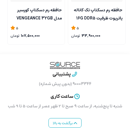
حافظه رم دسکتاپ تک کاناله
حافظه رم دسکتاپ کورسیر
ح
پاتریوت ظرفیت 16G DDR5
مدل VENGEANCE 32GB
8
4800 مگاهرتز CL40 مدل
DDR5 5200MHz CL40
z
5
5
Signature Line
33,900,000
تومان
107,500,000
تومان
پشتیبانی
۹۰۰۰۳۳۴۴ (بدون پیش شماره)
ساعت کاری
شنبه تا پنج‌شنبه، از ساعت ۹ صبح تا 2 ظهر عصر از ساعت 5 تا 9 شب
برگشت به بالا