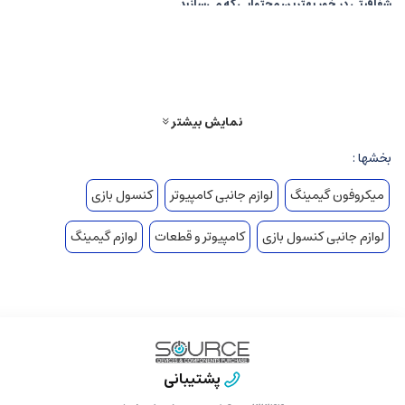
شفافیتی در خور بهترین محتوایی که می‌سازید.
فراموش نکنید که حتی پدیده های بزرگ نیز میتوانند در بسته های کوچکی
عرضه شوند! خانمها، آقایان! با Seiren Mini یک میکروفون کندانسوری فوق
نمایش بیشتر
العاده و جمع و جور که مناسب برای هرگونه محتوای صوتی حرفه ای است آشنا
بخشها :
شوید! هماهنگ تر از هر ابزاری با تجهیزان شما، مناسب برای تولید استریم، پاد
کست، شرکت در جلسات و تماس ویدیویی....
میکروفون گیمینگ
لوازم جانبی کامپیوتر
کنسول بازی
لوازم جانبی کنسول بازی
کامپیوتر و قطعات
لوازم گیمینگ
سوپرکاردیوئید: الگوی برداشت فوق دقیق
پشتیبانی