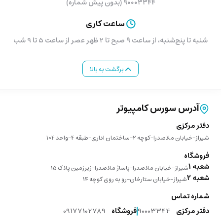
۹۰۰۰۳۳۴۴ (بدون پیش شماره)
ساعت کاری
از آنجایی که این میکروفن کندانسوری جمع و جور با زاویه برداشت صدای دقیقتری
بهره میبرد، می تواند فقط بر روی صدای شما متمرکز شود و فرآیند کاهش
شنبه تا پنج‌شنبه، از ساعت ۹ صبح تا 2 ظهر عصر از ساعت 5 تا 9 شب
سروصدای محیط را به نحو موثرتری انجام دهد. و این به معنای اطمینان از به حداقل
رسیدن نویزهای پس زمینه است حتی صداهای ضعیفی مانند صدای کیبورد
برگشت به بالا
هنگام تایپ کردن و یا صدای کلیک ماوس .
آدرس سورس کامپیوتر
دفتر مرکزی
شیراز-خیابان ملاصدرا-کوچه 2-ساختمان اداری-طبقه 4-واحد 104
فروشگاه
شعبه 1
غنای صدای خروجی با شاخص منحنی مسطح
شیراز-خیابان ملاصدرا-پاساژ ملاصدرا-زیرزمین پلاک 15
شعبه 2
شیراز-خیابان ستارخان-رو به روی کوچه 14
شماره تماس
دفتر مرکزی
90003344
فروشگاه
09177102789
با کپسول خازن کندانسور 14 میلیمتری و نمودار بازه پاسخدهی فرکانس تخت تر ،